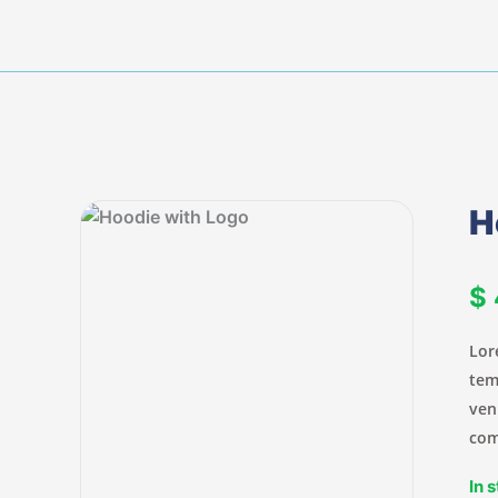
H
$
Lor
tem
ven
com
In 