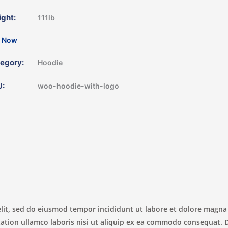
ght:
111lb
 Now
egory:
Hoodie
U:
woo-hoodie-with-logo
elit, sed do eiusmod tempor incididunt ut labore et dolore magna
ation ullamco laboris nisi ut aliquip ex ea commodo consequat. 