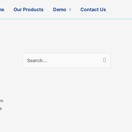
me
Our Products
Demo
Contact Us
Search
for:
im
a